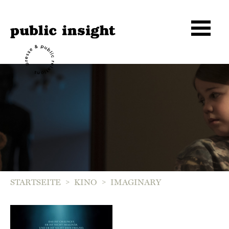
>
>
STARTSEITE
KINO
IMAGINARY